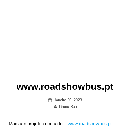
www.roadshowbus.pt
Posted
Janeiro 20, 2023
on
By
Bruno Rua
Mais um projeto concluído –
www.roadshowbus.pt