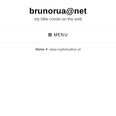
brunorua@net
my little corner on the web
MENU
Home
www.roadshowbus.pt