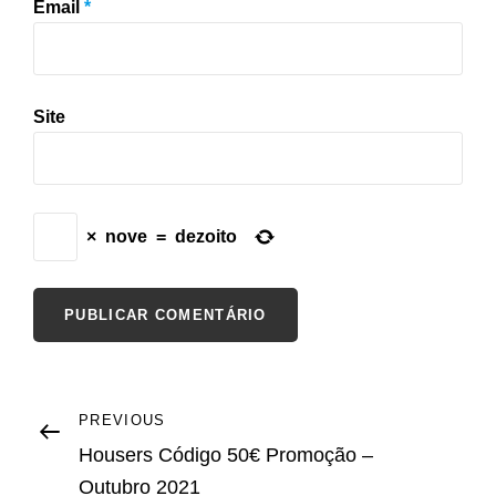
Email
*
Site
×
nove
=
dezoito
Navegação
Previous
PREVIOUS
Post
Housers Código 50€ Promoção –
de
Outubro 2021