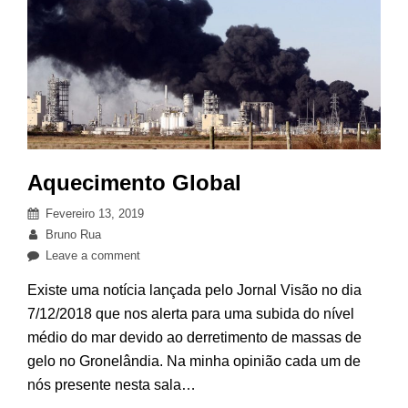
Aquecimento Global
Posted
Fevereiro 13, 2019
on
By
Bruno Rua
on
Leave a comment
Aquecimento
Existe uma notícia lançada pelo Jornal Visão no dia
Global
7/12/2018 que nos alerta para uma subida do nível
médio do mar devido ao derretimento de massas de
gelo no Gronelândia. Na minha opinião cada um de
nós presente nesta sala…