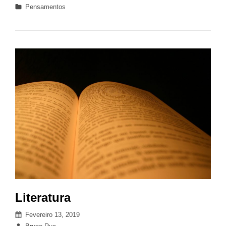
Categories
Pensamentos
Literatura
Posted
Fevereiro 13, 2019
on
By