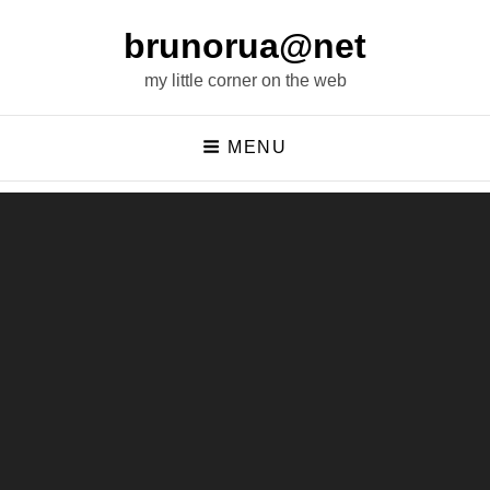
brunorua@net
my little corner on the web
MENU