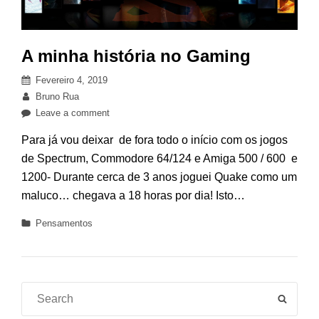
A minha história no Gaming
Posted
Fevereiro 4, 2019
on
By
Bruno Rua
on
Leave a comment
A
Para já vou deixar de fora todo o início com os jogos
minha
de Spectrum, Commodore 64/124 e Amiga 500 / 600 e
história
1200- Durante cerca de 3 anos joguei Quake como um
no
Gaming
maluco… chegava a 18 horas por dia! Isto…
Categories
Pensamentos
Search
SEAR
for: