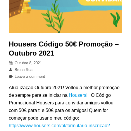
Housers Código 50€ Promoção –
Outubro 2021
Posted
Outubro 8, 2021
on
By
Bruno Rua
on
Leave a comment
Housers
Atualização Outubro 2021! Voltou a melhor promoção
Código
de sempre para se iniciar na
Housers!
O Código
50€
Promocional Housers para convidar amigos voltou,
Promoção
–
com 50€ para ti e 50€ para os amigos! Quem for
Outubro
começar pode usar o meu código:
2021
https://www.housers.com/pt/formulario-inscricao?