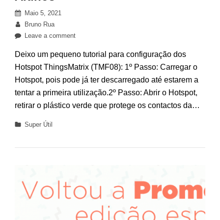
Posted
Maio 5, 2021
on
By
Bruno Rua
on
Leave a comment
Configuração
Deixo um pequeno tutorial para configuração dos
dos
Hotspot ThingsMatrix (TMF08): 1º Passo: Carregar o
Hotspot
Hotspot, pois pode já ter descarregado até estarem a
ThingsMatrix
TMF08
tentar a primeira utilização.2º Passo: Abrir o Hotspot,
–
retirar o plástico verde que protege os contactos da…
Docentes
Categories
Super Útil
e
Alunos