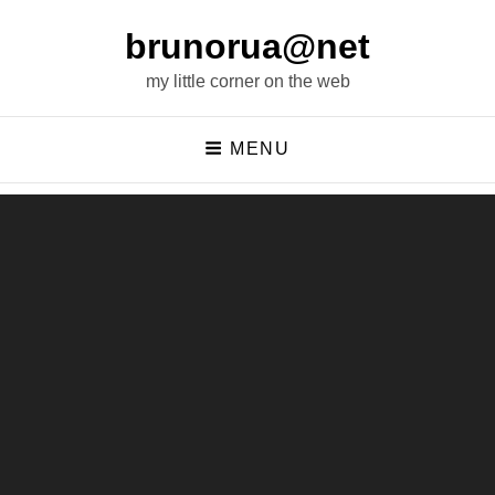
brunorua@net
my little corner on the web
MENU