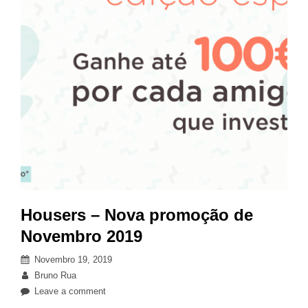
Housers – Nova promoção de
Novembro 2019
Posted
Novembro 19, 2019
on
By
Bruno Rua
on
Leave a comment
Housers