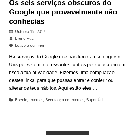
Os seis serviços obscuros do
Google que provavelmente não
conhecias
Posted
Outubro 19, 2017
on
By
Bruno Rua
on
Leave a comment
Os
Há serviços do Google que não lembram a ninguém.
seis
Uns por serem interessantes, outros por colocarem em
serviços
risco a tua privacidade. Fizemos uma compilação
obscuros
do
destes links, para que possas entrar e conferir ou
Google
alterar os teus hábitos. Aqui estão eles.…
que
Categories
Escola
,
Internet
,
Segurança na Internet
,
Super Útil
provavelmente
não
conhecias