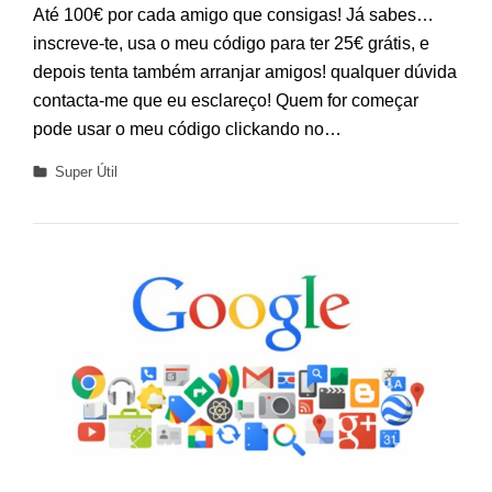
Até 100€ por cada amigo que consigas! Já sabes…
–
inscreve-te, usa o meu código para ter 25€ grátis, e
Nova
depois tenta também arranjar amigos! qualquer dúvida
promoção
de
contacta-me que eu esclareço! Quem for começar
Novembro
pode usar o meu código clickando no…
2019
Categories
Super Útil