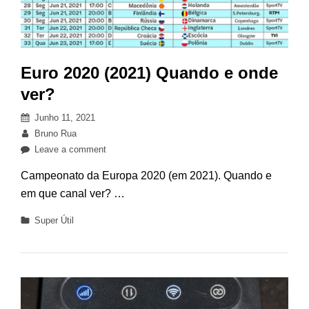
Euro 2020 (2021) Quando e onde
ver?
Posted
Junho 11, 2021
on
By
Bruno Rua
on
Leave a comment
Euro
Campeonato da Europa 2020 (em 2021). Quando e
2020
em que canal ver?
…
(2021)
Quando
Categories
Super Útil
e
onde
ver?