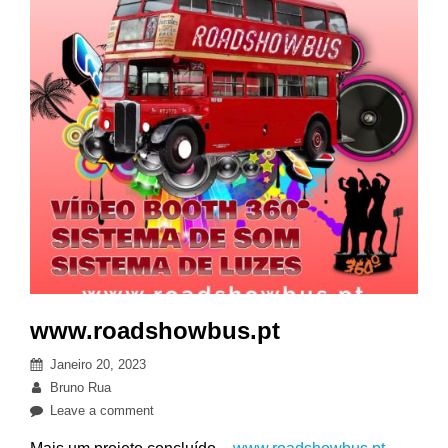
www.roadshowbus.pt
Posted
Janeiro 20, 2023
on
By
Bruno Rua
on
Leave a comment
www.roadshowbus.pt