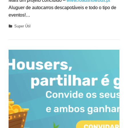
Mais um projeto concluído –
www.roadshowbus.pt
Aluguer de autocarros descapotáveis e todo o tipo de
eventos!…
Categories
Super Útil