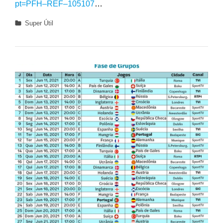
pt=PFH–REF–105107
…
Categories
Super Útil