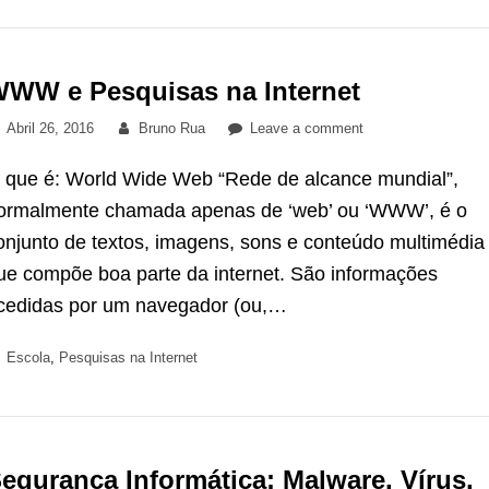
WW e Pesquisas na Internet
Posted
By
on
Abril 26, 2016
Bruno Rua
Leave a comment
on
WWW
 que é: World Wide Web “Rede de alcance mundial”,
e
Pesquisas
ormalmente chamada apenas de ‘web’ ou ‘WWW’, é o
na
onjunto de textos, imagens, sons e conteúdo multimédia
Internet
ue compõe boa parte da internet. São informações
cedidas por um navegador (ou,…
Categories
Escola
,
Pesquisas na Internet
egurança Informática: Malware, Vírus,