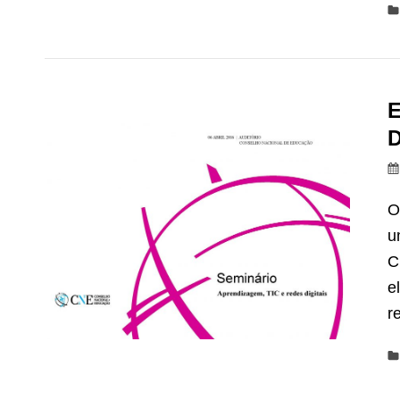
E
D
O
u
C
e
r