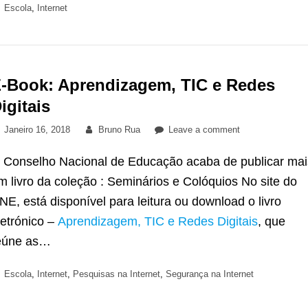
do
Categories
Escola
,
Internet
Email
-Book: Aprendizagem, TIC e Redes
igitais
Posted
By
on
Janeiro 16, 2018
Bruno Rua
Leave a comment
on
E-
 Conselho Nacional de Educação acaba de publicar mai
Book:
Aprendizagem,
m livro da coleção : Seminários e Colóquios No site do
TIC
NE, está disponível para leitura ou download o livro
e
letrónico –
Aprendizagem, TIC e Redes Digitais
, que
Redes
eúne as…
Digitais
Categories
Escola
,
Internet
,
Pesquisas na Internet
,
Segurança na Internet