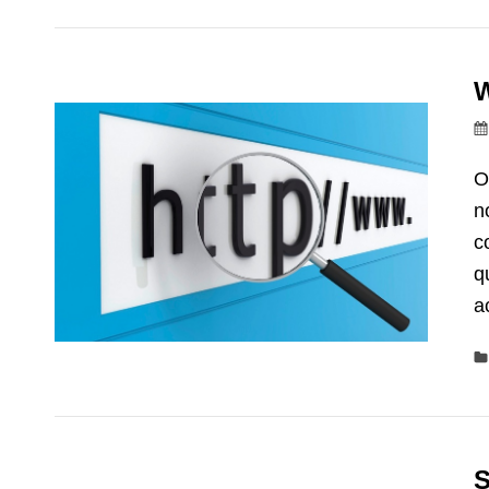
W
O
n
c
q
a
S