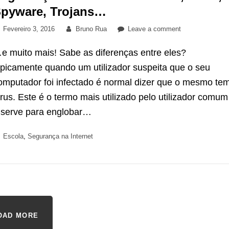
pyware, Trojans…
Posted
By
on
Fevereiro 3, 2016
Bruno Rua
Leave a comment
on
Segurança
e muito mais! Sabe as diferenças entre eles?
Informática:
Malware,
ipicamente quando um utilizador suspeita que o seu
Vírus,
omputador foi infectado é normal dizer que o mesmo te
Spyware,
írus. Este é o termo mais utilizado pelo utilizador comum
Trojans…
 serve para englobar…
Categories
Escola
,
Segurança na Internet
OAD MORE