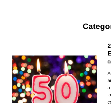
Catego
2
E
A
a
a
l
c