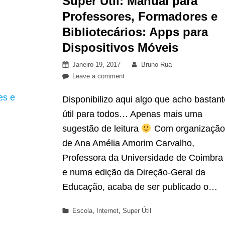
Super Útil: Manual para
Professores, Formadores e
Bibliotecários: Apps para
Dispositivos Móveis
Posted
By
Janeiro 19, 2017
Bruno Rua
on
on
Leave a comment
Super
Disponibilizo aqui algo que acho bastant
Útil:
Manual
útil para todos… Apenas mais uma
para
sugestão de leitura
Com organização
Professores,
de Ana Amélia Amorim Carvalho,
Formadores
Professora da Universidade de Coimbra
e
Bibliotecários:
e numa edição da Direção-Geral da
Apps
Educação, acaba de ser publicado o…
para
Dispositivos
Categories
Escola
,
Internet
,
Super Útil
Móveis