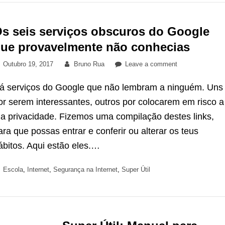
s seis serviços obscuros do Google
ue provavelmente não conhecias
Posted
By
on
Outubro 19, 2017
Bruno Rua
Leave a comment
on
Os
á serviços do Google que não lembram a ninguém. Uns
seis
serviços
or serem interessantes, outros por colocarem em risco a
obscuros
ua privacidade. Fizemos uma compilação destes links,
do
ara que possas entrar e conferir ou alterar os teus
Google
ábitos. Aqui estão eles.…
que
provavelmente
não
Categories
Escola
,
Internet
,
Segurança na Internet
,
Super Útil
conhecias