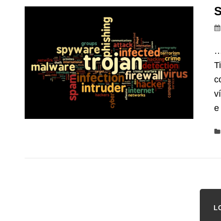
S
…
T
c
v
e
L