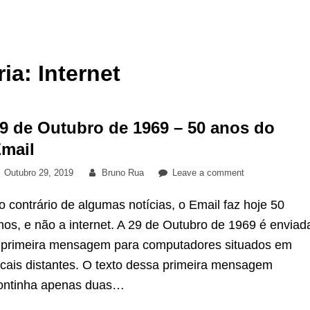
ria:
Internet
9 de Outubro de 1969 – 50 anos do
mail
Posted
By
on
Outubro 29, 2019
Bruno Rua
Leave a comment
on
29
o contrário de algumas notícias, o Email faz hoje 50
de
Outubro
nos, e não a internet. A 29 de Outubro de 1969 é enviad
de
 primeira mensagem para computadores situados em
1969
ocais distantes. O texto dessa primeira mensagem
–
ontinha apenas duas…
50
anos