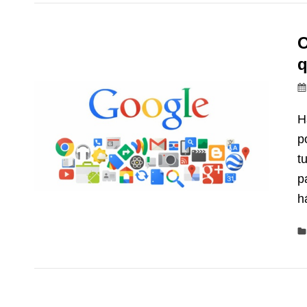
O
q
H
p
t
p
h