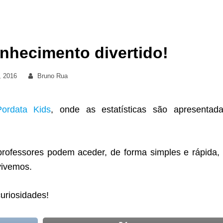
nhecimento divertido!
By
, 2016
Bruno Rua
Pordata Kids
, onde as estatísticas são apresentad
 professores podem aceder, de forma simples e rápida,
vivemos.
curiosidades!