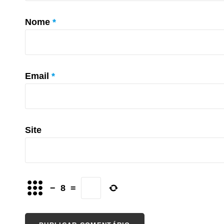
Nome
*
Email
*
Site
−
8
=